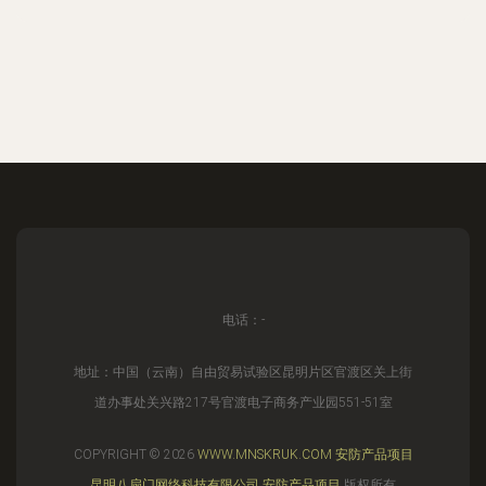
电话：-
地址：中国（云南）自由贸易试验区昆明片区官渡区关上街
道办事处关兴路217号官渡电子商务产业园551-51室
COPYRIGHT © 2026
WWW.MNSKRUK.COM
安防产品项目
昆明八扇门网络科技有限公司
安防产品项目
版权所有