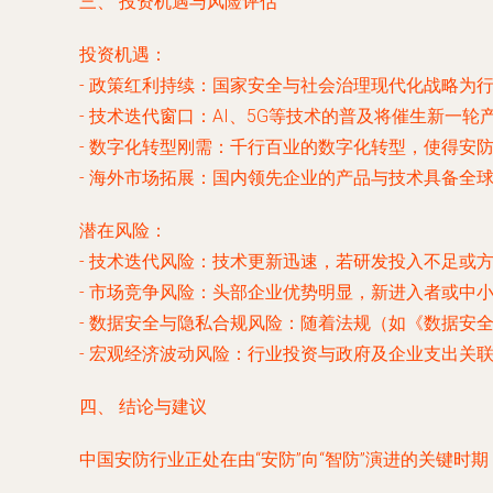
三、 投资机遇与风险评估
投资机遇
：
-
政策红利持续
：国家安全与社会治理现代化战略为
-
技术迭代窗口
：AI、5G等技术的普及将催生新一轮
-
数字化转型刚需
：千行百业的数字化转型，使得安
-
海外市场拓展
：国内领先企业的产品与技术具备全球
潜在风险
：
-
技术迭代风险
：技术更新迅速，若研发投入不足或
-
市场竞争风险
：头部企业优势明显，新进入者或中
-
数据安全与隐私合规风险
：随着法规（如《数据安
-
宏观经济波动风险
：行业投资与政府及企业支出关
四、 结论与建议
中国安防行业正处在由“安防”向“智防”演进的关键