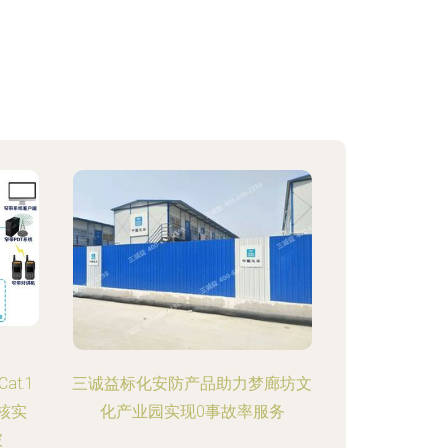
t.1
三诚益标化安防产品助力梦廊坊文
核实
化产业园实现0事故率服务
破