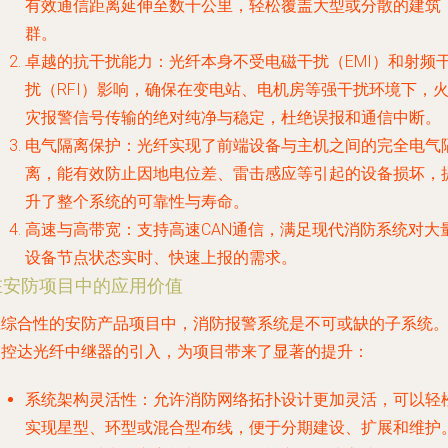
有效通信距离延伸至数十公里，轻松覆盖大型或分散的建筑
群。
卓越的抗干扰能力
：光纤本身不受电磁干扰（EMI）和射频
扰（RFI）影响，确保在变电站、电机房等强干扰环境下，
灾报警信号传输的绝对纯净与稳定，杜绝误报和通信中断。
电气隔离保护
：光纤实现了前端设备与主机之间的完全电气
离，能有效防止因地电位差、雷击感应等引起的设备损坏，
升了整个系统的可靠性与寿命。
高速与高带宽
：支持高速CAN通信，满足现代消防系统对大
设备节点状态实时、快速上报的需求。
在安防项目中的应用价值
在综合性的安防产品项目中，消防报警系统是不可或缺的子系统
易控达光纤中继器的引入，为项目带来了显著的提升：
系统架构灵活性
：允许消防网络拓扑设计更加灵活，可以轻
实现星型、环型或混合型布线，便于分期建设、扩展和维护