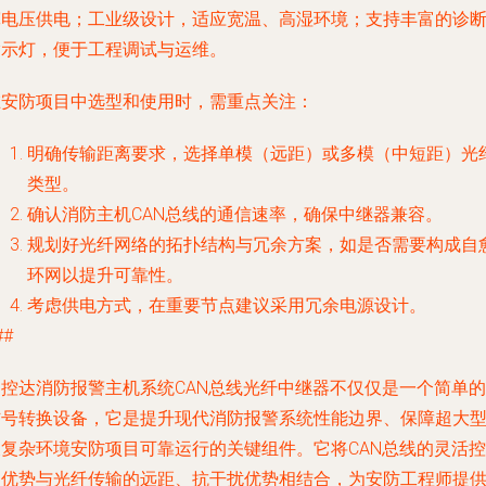
宽电压供电；工业级设计，适应宽温、高湿环境；支持丰富的诊
指示灯，便于工程调试与运维。
在安防项目中选型和使用时，需重点关注：
明确传输距离要求，选择单模（远距）或多模（中短距）光
类型。
确认消防主机CAN总线的通信速率，确保中继器兼容。
规划好光纤网络的拓扑结构与冗余方案，如是否需要构成自
环网以提升可靠性。
考虑供电方式，在重要节点建议采用冗余电源设计。
##
易控达消防报警主机系统CAN总线光纤中继器不仅仅是一个简单的
信号转换设备，它是提升现代消防报警系统性能边界、保障超大
及复杂环境安防项目可靠运行的关键组件。它将CAN总线的灵活控
制优势与光纤传输的远距、抗干扰优势相结合，为安防工程师提