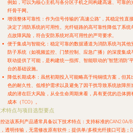
例如，可以为核心主机与各分区子机之间构建高速、可靠的
纤骨干网。
增强整体可靠性
：作为信号传输的“高速公路”，其稳定性直
决定了消防系统的可用性。光纤链路的高可靠性降低了系统
点故障风险，符合安防系统对高可用性的严苛要求。
便于集成与智能化
：稳定可靠的数据通道为消防系统与其他
防子系统（如视频监控、门禁控制、应急广播）的深度集成
联动提供了可能，是构建统一指挥、智能联动的“智慧消防”
台的基础设施。
降低长期成本
：虽然初期投入可能略高于纯铜缆方案，但其
色的耐久性、低维护需求以及避免了因干扰导致系统故障所
成的潜在巨大风险，从全生命周期来看，具有更优的总体拥
成本（TCO）。
技术特点与项目选型要点
控达该系列产品通常具备以下技术特点：支持标准的CAN2.0A/
议，透明传输，无需修改原有软件；提供单/多模光纤接口可选；D