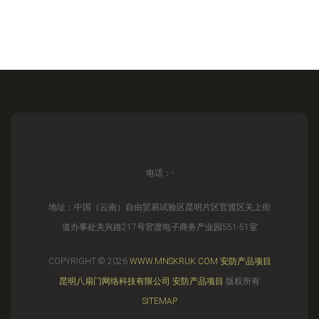
电话：-
地址：中国（云南）自由贸易试验区昆明片区官渡区关上街
道办事处关兴路217号官渡电子商务产业园551-51室
COPYRIGHT © 2026
WWW.MNSKRUK.COM
安防产品项目
昆明八扇门网络科技有限公司
安防产品项目
版权所有
SITEMAP