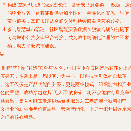
构建“空间即服务”的运营模式
：基于安防及各类IoT数据，房
的物业服务平台将能提供更加个性化、精准化的安保、生活
商业服务，真正实现从空间交付到持续服务运营的转变。
参与智慧城市治理
：社区智能安防数据在脱敏合规的前提下
可与城市公共安全平台对接，成为城市精细化治理的神经末
梢，助力平安城市建设。
##
“制造”空间到“智造”安全与体验，中国房企在安防产品智能化上
深度探索，本质上是一场以客户为中心、以科技为引擎的自我革
命。这不仅仅是产品功能的升级，更是商业模式、组织能力和产
角色的重塑。成功穿越这片“无人区”的房企，将不仅能在存量竞争
脱颖而出，更有可能在未来以运营和服务为主导的地产新周期中
定义行业的新标准与价值高地。安防智能化，正是一把开启这扇
来之门的核心钥匙。