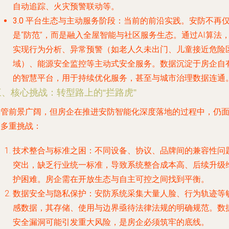
自动追踪、火灾预警联动等。
3.0 平台生态与主动服务阶段
：当前的前沿实践。安防不再
是“防范”，而是融入全屋智能与社区服务生态。通过AI算法
实现行为分析、异常预警（如老人久未出门、儿童接近危险
域）、能源安全监控等主动式安全服务。数据沉淀于房企自
的智慧平台，用于持续优化服务，甚至与城市治理数据连通
三、核心挑战：转型路上的“拦路虎”
尽管前景广阔，但房企在推进安防智能化深度落地的过程中，仍
临多重挑战：
技术整合与标准之困
：不同设备、协议、品牌间的兼容性问
突出，缺乏行业统一标准，导致系统整合成本高、后续升级
护困难。房企需在开放生态与自主可控之间找到平衡。
数据安全与隐私保护
：安防系统采集大量人脸、行为轨迹等
感数据，其存储、使用与边界亟待法律法规的明确规范。数
安全漏洞可能引发重大风险，是房企必须筑牢的底线。