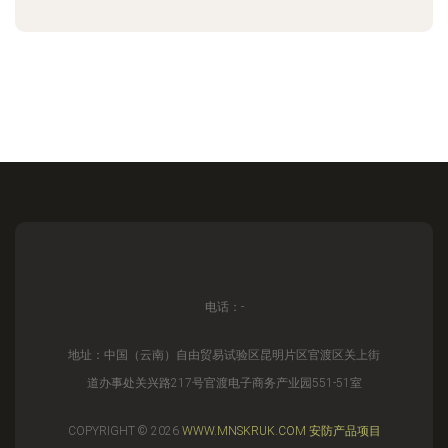
电话：-
地址：中国（云南）自由贸易试验区昆明片区官渡区关上街
道办事处关兴路217号官渡电子商务产业园551-51室
COPYRIGHT © 2026
WWW.MNSKRUK.COM
安防产品项目