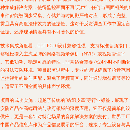
这种集成解决方案，使得监控画面不再“无声”，任何与画面相关的
音事件都能被同步采集、存储并与时间戳严格对应，形成了完整
连贯且具有高度法律效力的证据链。这对于反贪调查工作中固定
词证据、还原现场情境具有不可替代的价值。
技术集成角度看，COTT-C10设计兼容性强，支持标准音频接口
能够轻松接入主流品牌的网络视频录像机（NVR）或视频管理平
台。其低功耗、稳定可靠的特性，非常适合需要7x24小时不间断
行的司法安防环境。项目部署过程中，专业的调试确保了拾音范
与监控视角的最佳匹配，避免了音频盲区，同时通过增益调节等
置，适应了不同空间的具体声学环境。
此项目的成功实施，超越了传统的“纺织皮革”等行业标签，展现了
业安防产品在高端司法与政府领域的深度应用。它不仅是简单的
备供应，更是一套针对特定场景的音频解决方案的交付。世界工
网中国产品信息库作为产品信息展示的平台，连接了专业设备与