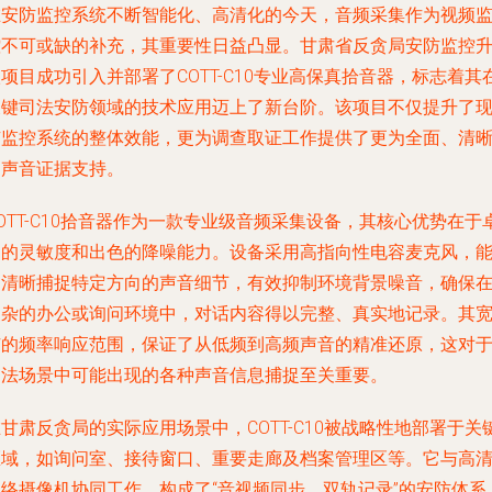
在安防监控系统不断智能化、高清化的今天，音频采集作为视频
控不可或缺的补充，其重要性日益凸显。甘肃省反贪局安防监控
项目成功引入并部署了COTT-C10专业高保真拾音器，标志着其
关键司法安防领域的技术应用迈上了新台阶。该项目不仅提升了
有监控系统的整体效能，更为调查取证工作提供了更为全面、清
的声音证据支持。
OTT-C10拾音器作为一款专业级音频采集设备，其核心优势在于
越的灵敏度和出色的降噪能力。设备采用高指向性电容麦克风，
够清晰捕捉特定方向的声音细节，有效抑制环境背景噪音，确保
复杂的办公或询问环境中，对话内容得以完整、真实地记录。其
广的频率响应范围，保证了从低频到高频声音的精准还原，这对
司法场景中可能出现的各种声音信息捕捉至关重要。
甘肃反贪局的实际应用场景中，COTT-C10被战略性地部署于关
区域，如询问室、接待窗口、重要走廊及档案管理区等。它与高
网络摄像机协同工作，构成了“音视频同步、双轨记录”的安防体系