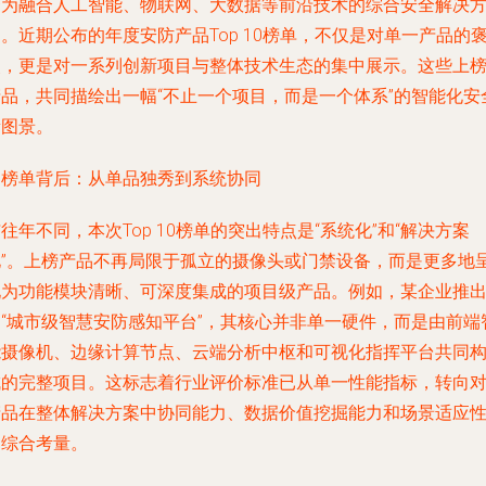
变为融合人工智能、物联网、大数据等前沿技术的综合安全解决
。近期公布的年度安防产品Top 10榜单，不仅是对单一产品的
奖，更是对一系列创新项目与整体技术生态的集中展示。这些上
产品，共同描绘出一幅“不止一个项目，而是一个体系”的智能化安
新图景。
. 榜单背后：从单品独秀到系统协同
往年不同，本次Top 10榜单的突出特点是“系统化”和“解决方案
化”。上榜产品不再局限于孤立的摄像头或门禁设备，而是更多地
现为功能模块清晰、可深度集成的项目级产品。例如，某企业推
的“城市级智慧安防感知平台”，其核心并非单一硬件，而是由前端
能摄像机、边缘计算节点、云端分析中枢和可视化指挥平台共同
成的完整项目。这标志着行业评价标准已从单一性能指标，转向
产品在整体解决方案中协同能力、数据价值挖掘能力和场景适应
的综合考量。