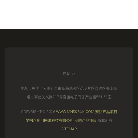
电话：-
地址：中国（云南）自由贸易试验区昆明片区官渡区关上街
道办事处关兴路217号官渡电子商务产业园551-51室
COPYRIGHT © 2026
WWW.MNSKRUK.COM
安防产品项目
昆明八扇门网络科技有限公司
安防产品项目
版权所有
SITEMAP