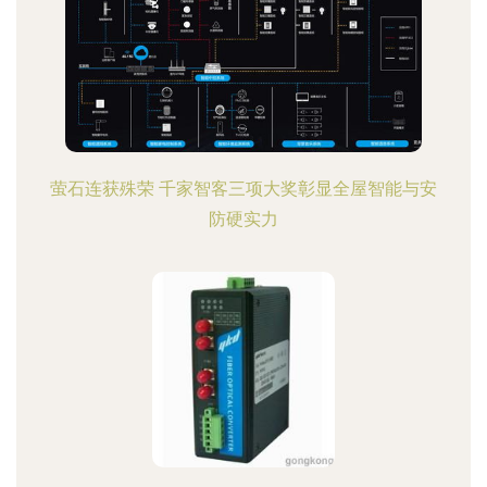
萤石连获殊荣 千家智客三项大奖彰显全屋智能与安
防硬实力